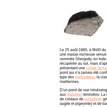
Le 25 août 1865, à 9h00 du 
une masse rocheuse venue du
nommée Shergotty, en Inde.
récupérée au sol, mais d'apr
présentant une
croûte de fu
point qui n'a jamais été con
type des
shergottites
, la cl
martiennes.
D'un point de vue minéralogi
aux
diabases
terrestres. La
de cristaux de
pyroxènes
gr
augite et pigeonite) et de b