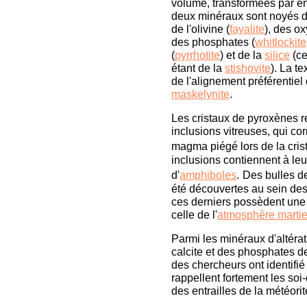
volume, transformées par e
deux minéraux sont noyés da
de l'olivine (
fayalite
), des ox
des phosphates (
whitlockite
(
pyrrhotite
) et de la
silice
(ce
étant de la
stishovite
). La t
de l'alignement préférentiel
maskelynite
.
Les cristaux de pyroxènes r
inclusions vitreuses, qui co
magma piégé lors de la cris
inclusions contiennent à leu
d'
amphiboles
.
Des bulles d
été découvertes au sein des
ces derniers possèdent une
celle de l'
atmosphère marti
Parmi les minéraux d'altérati
calcite et des phosphates d
des chercheurs ont identifié
rappellent fortement les soi
des entrailles de la météori