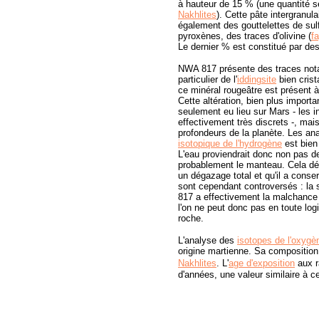
à hauteur de 15 % (une quantité s
Nakhlites
). Cette pâte intergranul
également des gouttelettes de sul
pyroxènes, des traces d'olivine (
fa
Le dernier % est constitué par de
NWA 817 présente des traces notab
particulier de l'
iddingsite
bien crist
ce minéral rougeâtre est présent à 
Cette altération, bien plus import
seulement eu lieu sur Mars - les in
effectivement très discrets -, mais
profondeurs de la planète. Les an
isotopique de l'hydrogène
est bien 
L'eau proviendrait donc non pas de
probablement le manteau. Cela dé
un dégazage total et qu'il a conse
sont cependant controversés : la 
817 a effectivement la malchance d'
l'on ne peut donc pas en toute log
roche.
L'analyse des
isotopes de l'oxygè
origine martienne. Sa composition 
Nakhlites
.
L'
age d'exposition
aux r
d'années, une valeur similaire à c