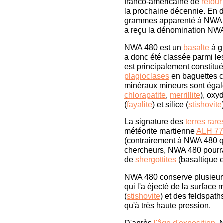
franco-américaine de
retour
la prochaine décennie. En 
grammes apparenté à NWA 48
a reçu la dénomination NW
NWA 480 est un
basalte
à gr
a donc été classée parmi l
est principalement constitu
plagioclases
en baguettes 
minéraux mineurs sont égal
chlorapatite
,
merrillite
), oxyd
(
fayalite
) et silice (
stishovite
La signature des
terres rare
météorite martienne
ALH 77
(contrairement à NWA 480 q
chercheurs, NWA 480 pourrait
de
shergottites
(basaltique et
NWA 480 conserve plusieurs
qui l'a éjecté de la surface m
(
stishovite
) et des feldspaths
qu'à très haute pression.
D'après
l'âge d'exposition
, 