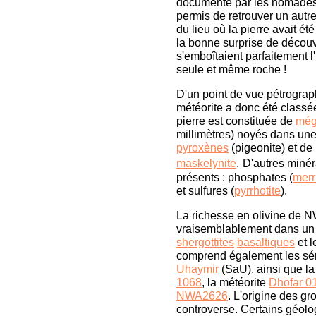
documenté par les nomades 
permis de retrouver un aut
du lieu où la pierre avait 
la bonne surprise de découv
s'emboîtaient parfaitement l
seule et même roche !
D'un point de vue pétrogra
météorite a donc été classé
pierre est constituée de
még
millimètres) noyés dans une
pyroxènes
(pigeonite) et de
maskelynite
.
D'autres miné
présents : phosphates (
merri
et sulfures (
pyrrhotite
).
La richesse en olivine de NW
vraisemblablement dans un 
shergottites
basaltiques
et l
comprend également les sé
Uhaymir
(SaU), ainsi que la
1068
, la météorite
Dhofar 0
NWA2626
. L'origine des gro
controverse. Certains géolo