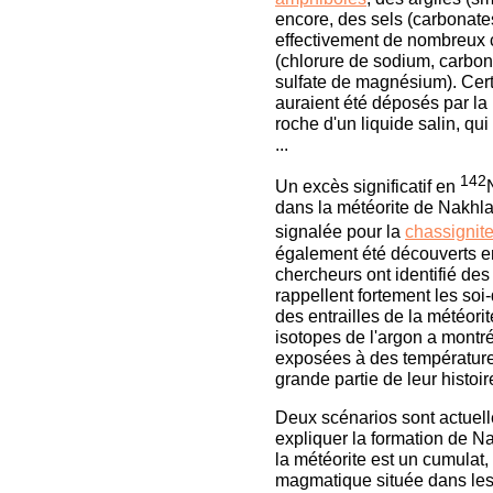
encore, des sels (carbonates
effectivement de nombreux 
(chlorure de sodium, carbon
sulfate de magnésium). Cert
auraient été déposés par la 
roche d'un liquide salin, qu
...
142
Un excès significatif en
dans la météorite de Nakhl
signalée pour la
chassignit
également été découverts en
chercheurs ont identifié des
rappellent fortement les soi
des entrailles de la météori
isotopes de l'argon a montré
exposées à des température
grande partie de leur histoir
Deux scénarios sont actuel
expliquer la formation de N
la météorite est un cumulat
magmatique située dans les 