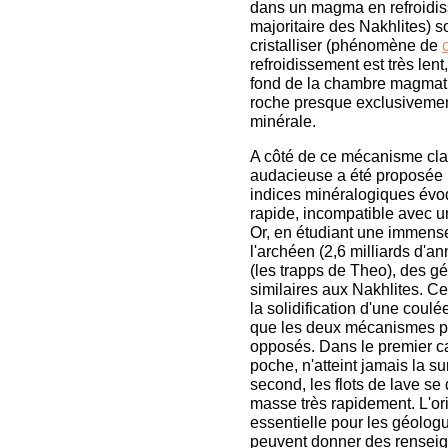
dans un magma en refroidi
majoritaire des Nakhlites) 
cristalliser (phénomène de
refroidissement est très len
fond de la chambre magmatiq
roche presque exclusivemen
minérale.
A côté de ce mécanisme clas
audacieuse a été proposée 
indices minéralogiques évoq
rapide, incompatible avec 
Or, en étudiant une immens
l'archéen (2,6 milliards d'a
(les trapps de Theo), des g
similaires aux Nakhlites. C
la solidification d'une coul
que les deux mécanismes p
opposés. Dans le premier 
poche, n'atteint jamais la su
second, les flots de lave se 
masse très rapidement. L'or
essentielle pour les géologu
peuvent donner des renseign