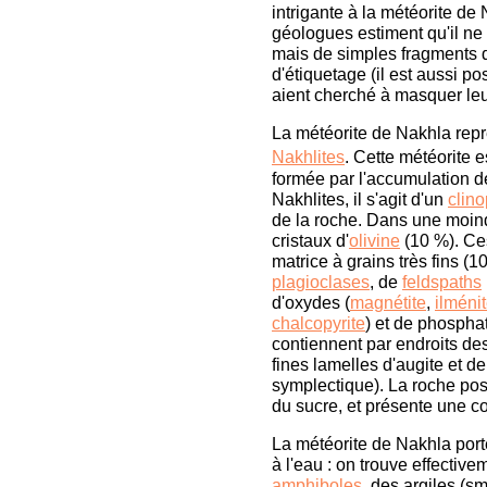
intrigante à la météorite de 
géologues estiment qu'il ne 
mais de simples fragments d
d'étiquetage (il est aussi p
aient cherché à masquer leur
La météorite de Nakhla rep
Nakhlites
. Cette météorite 
formée par l'accumulation d
Nakhlites, il s'agit d'un
clin
de la roche. Dans une moin
cristaux d'
olivine
(10 %). Ce
matrice à grains très fins (
plagioclases
, de
feldspaths
d'oxydes (
magnétite
,
ilméni
chalcopyrite
) et de phosphat
contiennent par endroits de
fines lamelles d'augite et d
symplectique). La roche pos
du sucre, et présente une co
La météorite de Nakhla port
à l'eau : on trouve effecti
amphiboles
, des argiles (sme