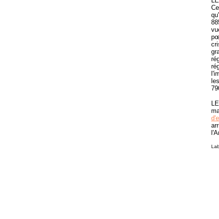
LE
Ce
qu
88
vu
pœ
cr
gr
ré
ré
l'
le
79
LE
ma
d'
ar
l'
Lab