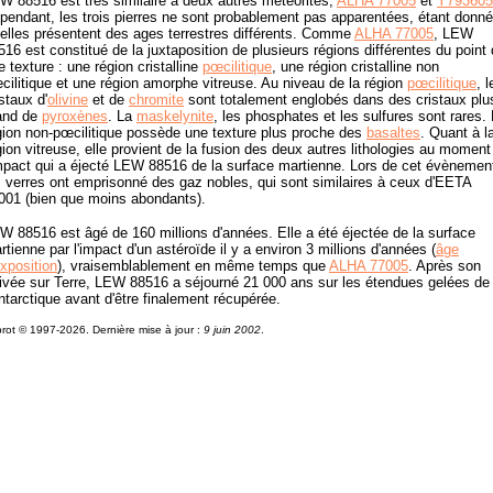
W 88516 est très similaire à deux autres météorites,
ALHA 77005
et
Y793605
pendant, les trois pierres ne sont probablement pas apparentées, étant donné
'elles présentent des ages terrestres différents. Comme
ALHA 77005
, LEW
516 est constitué de la juxtaposition de plusieurs régions différentes du point
e texture : une région cristalline
pœcilitique
, une région cristalline non
cilitique et une région amorphe vitreuse. Au niveau de la région
pœcilitique
, l
istaux d'
olivine
et de
chromite
sont totalement englobés dans des cristaux plu
and de
pyroxènes
. La
maskelynite
, les phosphates et les sulfures sont rares.
gion non-pœcilitique possède une texture plus proche des
basaltes
. Quant à l
gion vitreuse, elle provient de la fusion des deux autres lithologies au moment
impact qui a éjecté LEW 88516 de la surface martienne. Lors de cet évènemen
s verres ont emprisonné des gaz nobles, qui sont similaires à ceux d'EETA
001 (bien que moins abondants).
W 88516 est âgé de 160 millions d'années. Elle a été éjectée de la surface
rtienne par l'impact d'un astéroïde il y a environ 3 millions d'années (
âge
exposition
), vraisemblablement en même temps que
ALHA 77005
. Après son
rivée sur Terre, LEW 88516 a séjourné 21 000 ans sur les étendues gelées de
Antarctique avant d'être finalement récupérée.
rot © 1997-2026. Dernière mise à jour :
9 juin 2002
.