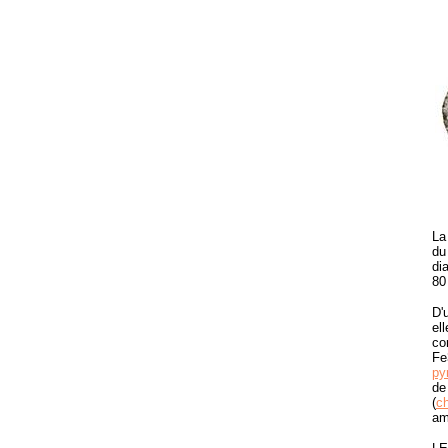
La
du
di
80
D'
el
co
Fe
py
de
(
c
am