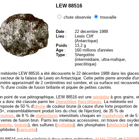
LEW 88516
chute observée
trouvaille
Date
:
22 décembre 1988
Lieu
:
Lewis Cliff
(Antarctique)
Poids
:
13,2 g
Age
:
160 millions d'années
Type
:
Shergottite
(intermédiaire, ultra-mafique,
poecilitique)
 météorite LEW 88516 a été découverte le 22 décembre 1988 dans les glaces
 secteur de la falaise de Lewis en Antarctique. Cette petite pierre arrondie d'u
amètre approximatif de 2 centimètres est sombre, et sa surface est recouvert
 % d'une croûte de fusion brillante et piquée de petites cavités.
un point de vue pétrographique, LEW 88516 est une
péridotite
à gros grains, e
le a donc été classée parmi les
shergottites
lherzolitiques
. La météorite est
mposée de 50 % d'
olivine
de couleur brune (à cause d'une forte proportion de
3+, vraisemblablement produit lors du choc de l'éjection), de 35 % de
roxènes
, de 8 % de
plagioclases
interstitiels choqués en
maskelynite
et de 5
 verres de fusion brun. Parmi les minéraux accessoires, on trouve des oxyde
hromite
,
ilménite
), des sulfures (
pyrrhotite
), des phosphates (
whitlockite
) et de
phiboles (
kaersutite
).