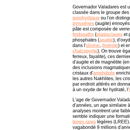
Governador Valadares est un
classée dans le groupe de
porphyritique
ou l'on disti
pyroxènes
(augite) ennoyés 
pâte est composée de verre
feldspaths
(
plagioclases
et 
phosphates (
apatite
), d'oxy
dans l'
olivine
,
ilménite
) et e
chalcopyrite
). On trouve ég
ferreux, fayalite), ces derni
d'augite et de magnétite (en
des inclusions magmatiques 
cristaux d'
amphibole
enrichi
les autres Nakhlites, les cri
par endroit altérés en donna
à un oxyde de fer hydraté, l'
L'age de Governador Valadar
d'années, un age similaire 
analyses montrent une faibl
semble indiquer une formati
terres rares
légères (LREE).
vagabondé 9 millions d'ann