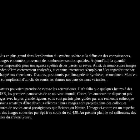
lus en plus grand dans l'exploration du système solaire et la diffusion des connaissances.
s images et données provenant de nombreuses sondes spatiales. Aujourd'hui, la quantité
l est impossible pour une agence spatiale de les passer en revue. Ainsi, de nombreuses images
nt d'être correctement analysées, et certains internautes s'emploient à les regarder une par
échappé aux chercheurs. D'autres, passionnés par l'imagerie de synthèse, reconstituent Mars en
, et remplissent d'un clic de souris les abîmes martiens de mers virtuelles.
rs pouvaient prendre de vitesse les scientifiques. Il n'a fallu que quelques heures à des
 DISR, les premiers panoramas de ce nouveau monde. Certes, les amateurs ne disposent pas
ges avec la plus grande rigueur, et ils sont parfois plus guidés par une recherche esthétique
ertains amateurs d'être devenus célèbres : leurs images sont projetés dans des colloques
ertures de revues aussi prestigieuses que Science ou Nature. L'image ci-contre est un superbe
r des images collectées par Spirit au cours du sol 438. Au premier plan, le sol caillouteux des
olées du cratère Gusev.