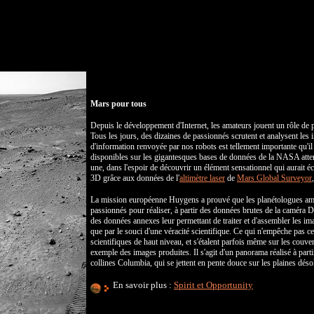
Mars pour tous
Depuis le développement d'Internet, les amateurs jouent un rôle de p
Tous les jours, des dizaines de passionnés scrutent et analysent le
d'information renvoyée par nos robots est tellement importante qu'i
disponibles sur les gigantesques bases de données de la NASA attende
une, dans l'espoir de découvrir un élément sensationnel qui aurait 
3D grâce aux données de l'
altimètre laser
de
Mars Global Surveyor
La mission européenne Huygens a prouvé que les planétologues amateu
passionnés pour réaliser, à partir des données brutes de la caméra
des données annexes leur permettant de traiter et d'assembler les ima
que par le souci d'une véracité scientifique. Ce qui n'empêche pas c
scientifiques de haut niveau, et s'étalent parfois même sur les couv
exemple des images produites. Il s'agit d'un panorama réalisé à parti
collines Columbia, qui se jettent en pente douce sur les plaines dés
En savoir plus :
Spirit et Opportunity