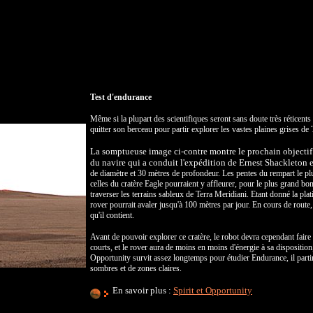
Test d'endurance
Même si la plupart des scientifiques seront sans doute très réticents 
quitter son berceau pour partir explorer les vastes plaines grises de
La somptueuse image ci-contre montre le prochain objectif
du navire qui a conduit l'expédition de
Ernest Shackleton 
de diamètre et 30 mètres de profondeur. Les pentes du rempart le plus
celles du cratère Eagle pourraient y affleurer, pour le plus grand b
traverser les terrains sableux de Terra Meridiani. Etant donné la plat
rover pourrait avaler jusqu'à 100 mètres par jour. En cours de route
qu'il contient.
Avant de pouvoir explorer ce cratère, le robot devra cependant faire 
courts, et le rover aura de moins en moins d'énergie à sa disposition
Opportunity survit assez longtemps pour étudier Endurance, il parti
sombres et de zones claires.
En savoir plus :
Spirit et Opportunity