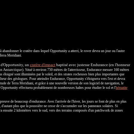
à abandonner le cratère dans lequel Opportunity a atterri, le rover devra un jour ou l'autre
 Terra Meridiani.
 d'Opportunity, un
cratère d'impact
baptisé avec justesse Endurance (en l'honneur
en Antarctique).
Situé à environ 750 mètres de l'atterrisseur, Endurance mesure 160 mètres
 éloigné sont illuminées par le soleil, et des strates rocheuses bien plus importantes que
onheur des géologues. Pour atteindre Endurance, Opportunity s'éloignera vers l'est et devra
itude de Terra Meridiani, et grâce à une nouvelle version de son logiciel de navigation, le
, Opportunity effectuera probablement de nombreuses haltes pour étudier le sol et l'
hématite
preuve de beaucoup d'endurance. Avec l'arrivée de l'hiver, les jours se font de plus en plus
, d'autant plus que la poussière ne cesse de s'accumuler sur les panneaux solaires. Si
ra ensuite 2 kilomètres vers le sud, vers des terrains composés d'un patchwork de zones