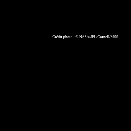
Crédit photo : ©
NASA/JPL/Cornell/MSS