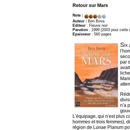
Retour sur Mars
Note :
Auteur :
Ben Bova
Editeur
: Fleuve noir
Parution
: 1999 (2003 pour cette é
Epaisseur
: 560 pages
S
ix
l'ho
seco
par 
avai
lich
Mari
atte
Rédu
divis
n'a 
gouv
L'équipage, qui n'est plus 
hommes et trois femmes), do
région de Lunae Planum po