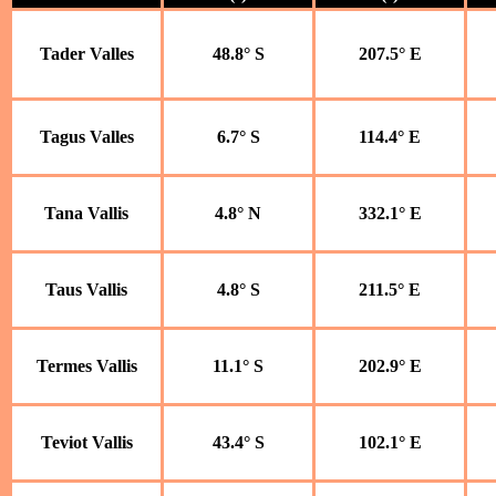
Tader Valles
48.8° S
207.5° E
Tagus Valles
6.7° S
114.4° E
Tana Vallis
4.8° N
332.1° E
Taus Vallis
4.8° S
211.5° E
Termes Vallis
11.1° S
202.9° E
Teviot Vallis
43.4° S
102.1° E