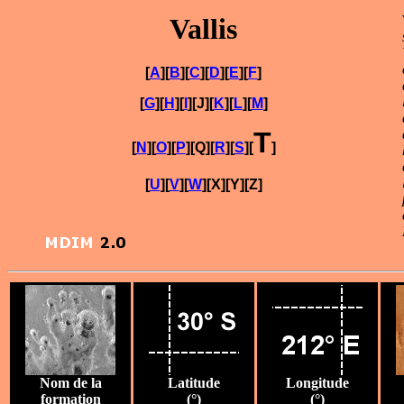
Vallis
[
A
][
B
][
C
][
D
][
E
][
F
]
[
G
][
H
][
I
][J][
K
][
L
][
M
]
T
[
N
][
O
][
P
][Q][
R
][
S
][
]
[
U
][
V
][
W
][X][Y][Z]
Nom de la
Latitude
Longitude
formation
(°)
(°)