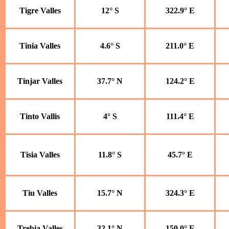
Tigre Valles
12° S
322.9° E
Tinia Valles
4.6° S
211.0° E
Tinjar Valles
37.7° N
124.2° E
Tinto Vallis
4° S
111.4° E
Tisia Valles
11.8° S
45.7° E
Tiu Valles
15.7° N
324.3° E
Trebia Valles
32.1° N
150.0° E