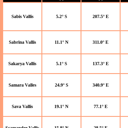
Sabis Vallis
5.2° S
207.5° E
Sabrina Vallis
11.1° N
311.0° E
Sakarya Vallis
5.1° S
137.3° E
Samara Valles
24.9° S
340.9° E
Sava Vallis
19.1° N
77.1° E
Scamander Vallis
15.8° N
28.5° E