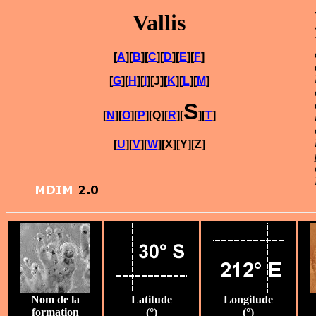
Vallis
[
A
][
B
][
C
][
D
][
E
][
F
]
[
G
][
H
][
I
][J][
K
][
L
][
M
]
S
[
N
][
O
][
P
][Q][
R
][
][
T
]
[
U
][
V
][
W
][X][Y][Z]
Nom de la
Latitude
Longitude
formation
(°)
(°)