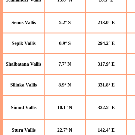
Senus Vallis
5.2° S
213.0° E
Sepik Vallis
0.9° S
294.2° E
Shalbatana Vallis
7.7° N
317.9° E
Silinka Vallis
8.9° N
331.8° E
Simud Vallis
10.1° N
322.5° E
Stura Vallis
22.7° N
142.4° E