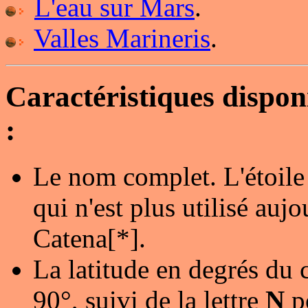
L'eau sur Mars
.
Valles Marineris
.
Caractéristiques dispo
:
Le nom complet. L'étoile
qui n'est plus utilisé au
Catena[*].
La latitude en degrés du 
90°, suivi de la lettre
N
p