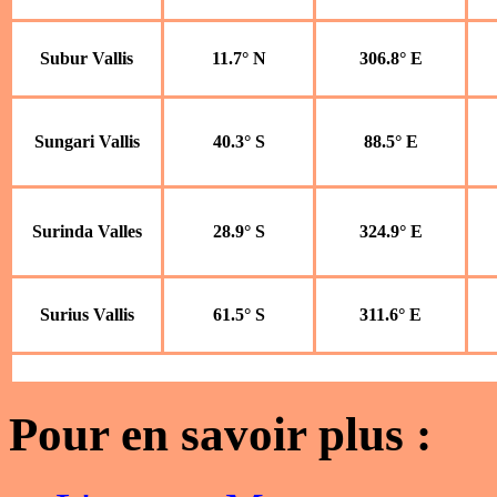
Subur Vallis
11.7° N
306.8° E
Sungari Vallis
40.3° S
88.5° E
Surinda Valles
28.9° S
324.9° E
Surius Vallis
61.5° S
311.6° E
Pour en savoir plus :