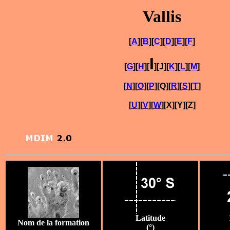
Vallis
[
A
][
B
][
C
][
D
][
E
][
F
]
I
[
G
][
H
][
][J][
K
][
L
][
M
]
[
N
][
O
][
P
][Q][
R
][
S
][
T
]
[
U
][
V
][
W
][X][Y][Z]
Latitude
Nom de la formation
(°)