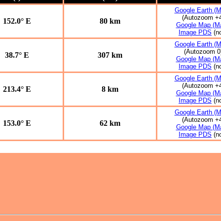
Google Earth (M
(Autozoom +
152.0° E
80 km
Google Map (Ma
Image PDS
(n
Google Earth (M
(Autozoom 0
38.7° E
307 km
Google Map (Ma
Image PDS
(n
Google Earth (M
(Autozoom +
213.4° E
8 km
Google Map (Ma
Image PDS
(n
Google Earth (M
(Autozoom +
153.0° E
62 km
Google Map (Ma
Image PDS
(n