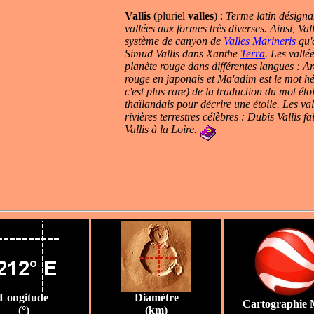
Vallis
(pluriel
valles
) :
Terme latin désignan
vallées aux formes très diverses. Ainsi, Val
système de canyon de
Valles Marineris
qu'
Simud Vallis dans Xanthe
Terra
. Les vallé
planète rouge dans différentes langues : Ar
rouge en japonais et Ma'adim est le mot hé
c'est plus rare) de la traduction du mot éto
thaïlandais pour décrire une étoile.
Les val
rivières terrestres célèbres : Dubis Vallis 
Vallis à la Loire.
Longitude
Diamètre
Cartographie 
(°)
(km)