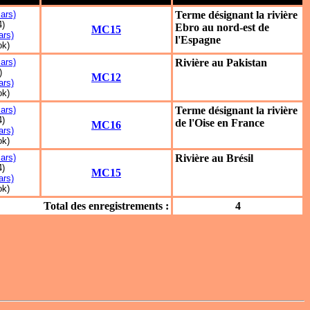
ars)
Terme désignant la rivière
4)
Ebro au nord-est de
MC15
rs)
l'Espagne
ok)
ars)
Rivière au Pakistan
)
MC12
rs)
ok)
ars)
Terme désignant la rivière
4)
de l'Oise en France
MC16
rs)
ok)
ars)
Rivière au Brésil
4)
MC15
rs)
ok)
Total des enregistrements :
4