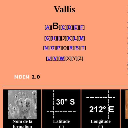
Vallis
B
[
A
][
][
C
][
D
][
E
][
F
]
[
G
][
H
][
I
][J][
K
][
L
][
M
]
[
N
][
O
][
P
][Q][
R
][
S
][
T
]
[
U
][
V
][
W
][X][Y][Z]
Nom de la
Latitude
Longitude
formation
(°)
(°)