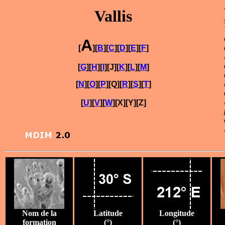
Vallis
A
[
][
B
][
C
][
D
][
E
][
F
]
[
G
][
H
][
I
][J][
K
][
L
][
M
]
[
N
][
O
][
P
][Q][
R
][
S
][
T
]
[
U
][
V
][
W
][X][Y][Z]
Nom de la
Latitude
Longitude
formation
(°)
(°)