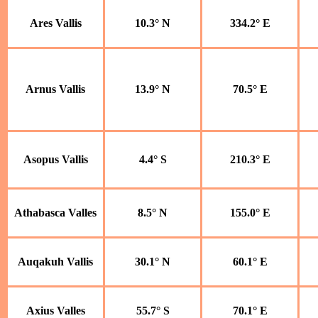
Ares Vallis
10.3° N
334.2° E
Arnus Vallis
13.9° N
70.5° E
Asopus Vallis
4.4° S
210.3° E
Athabasca Valles
8.5° N
155.0° E
Auqakuh Vallis
30.1° N
60.1° E
Axius Valles
55.7° S
70.1° E