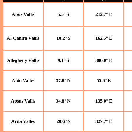
Abus Vallis
5.5° S
212.7° E
Al-Qahira Vallis
18.2° S
162.5° E
Allegheny Vallis
9.1° S
306.0° E
Anio Valles
37.8° N
55.9° E
Apsus Vallis
34.8° N
135.0° E
Arda Valles
20.6° S
327.7° E