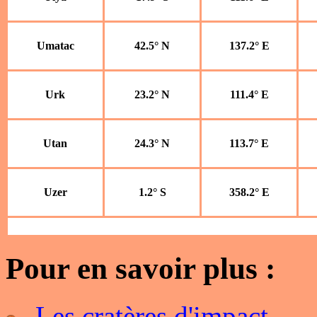
Umatac
42.5° N
137.2° E
Urk
23.2° N
111.4° E
Utan
24.3° N
113.7° E
Uzer
1.2° S
358.2° E
Pour en savoir plus :
Les cratères d'impact
.