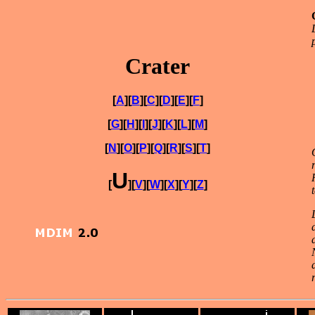
Crater
[
A
][
B
][
C
][
D
][
E
][
F
]
[
G
][
H
][
I
][
J
][
K
][
L
][
M
]
[
N
][
O
][
P
][
Q
][
R
][
S
][
T
]
U
[
][
V
][
W
][
X
][
Y
][
Z
]