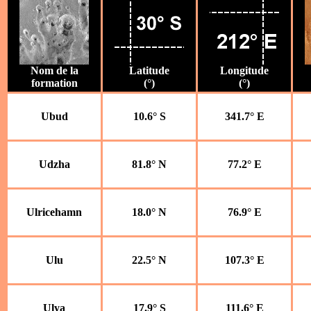
Nom de la
Latitude
Longitude
formation
(°)
(°)
Ubud
10.6° S
341.7° E
Udzha
81.8° N
77.2° E
Ulricehamn
18.0° N
76.9° E
Ulu
22.5° N
107.3° E
Ulya
17.9° S
111.6° E