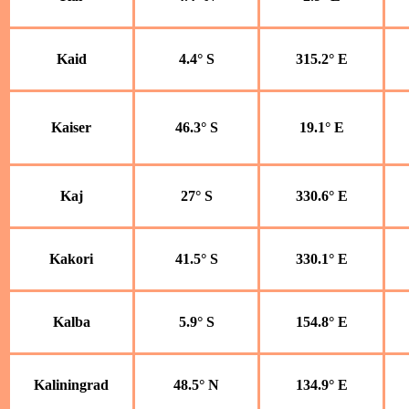
Kaid
4.4° S
315.2° E
Kaiser
46.3° S
19.1° E
Kaj
27° S
330.6° E
Kakori
41.5° S
330.1° E
Kalba
5.9° S
154.8° E
Kaliningrad
48.5° N
134.9° E