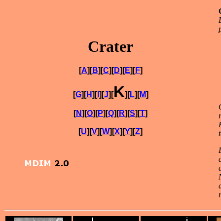
Crater
[
A
][
B
][
C
][
D
][
E
][
F
]
K
[
G
][
H
][
I
][
J
][
][
L
][
M
]
[
N
][
O
][
P
][
Q
][
R
][
S
][
T
]
[
U
][
V
][
W
][
X
][
Y
][
Z
]