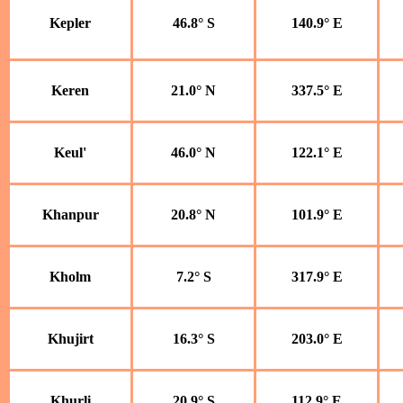
Kepler
46.8° S
140.9° E
Keren
21.0° N
337.5° E
Keul'
46.0° N
122.1° E
Khanpur
20.8° N
101.9° E
Kholm
7.2° S
317.9° E
Khujirt
16.3° S
203.0° E
Khurli
20.9° S
112.9° E