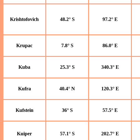
Krishtofovich
48.2° S
97.2° E
Krupac
7.8° S
86.0° E
Kuba
25.3° S
340.3° E
Kufra
40.4° N
120.3° E
Kufstein
36° S
57.5° E
Kuiper
57.1° S
202.7° E