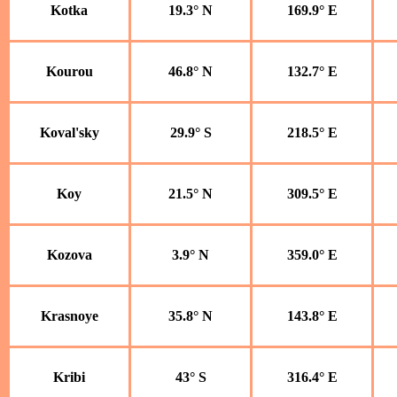
Kotka
19.3° N
169.9° E
Kourou
46.8° N
132.7° E
Koval'sky
29.9° S
218.5° E
Koy
21.5° N
309.5° E
Kozova
3.9° N
359.0° E
Krasnoye
35.8° N
143.8° E
Kribi
43° S
316.4° E