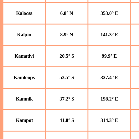
Kalocsa
6.8° N
353.0° E
Kalpin
8.9° N
141.3° E
Kamativi
20.5° S
99.9° E
Kamloops
53.5° S
327.4° E
Kamnik
37.2° S
198.2° E
Kampot
41.8° S
314.3° E