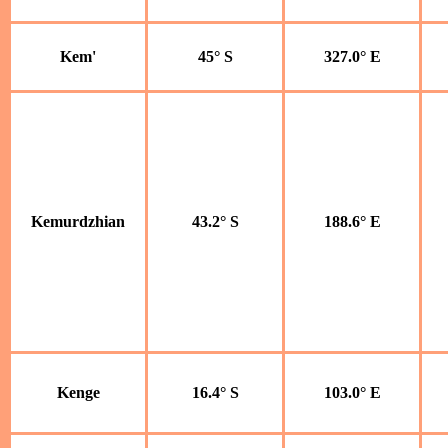
Kem'
45° S
327.0° E
Kemurdzhian
43.2° S
188.6° E
Kenge
16.4° S
103.0° E