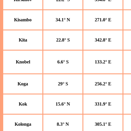
Kisambo
34.1° N
271.0° E
Kita
22.8° S
342.8° E
Knobel
6.6° S
133.2° E
Koga
29° S
256.2° E
Kok
15.6° N
331.9° E
Kolonga
8.3° N
305.1° E