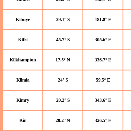
Kibuye
29.1° S
181.8° E
Kifri
45.7° S
305.6° E
Kilkhampton
17.5° N
336.7° E
Kilmia
24° S
59.5° E
Kimry
20.2° S
343.6° E
Kin
20.2° N
326.5° E