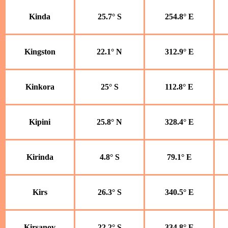
Kinda
25.7° S
254.8° E
Kingston
22.1° N
312.9° E
Kinkora
25° S
112.8° E
Kipini
25.8° N
328.4° E
Kirinda
4.8° S
79.1° E
Kirs
26.3° S
340.5° E
Kirsanov
22.2° S
334.8° E