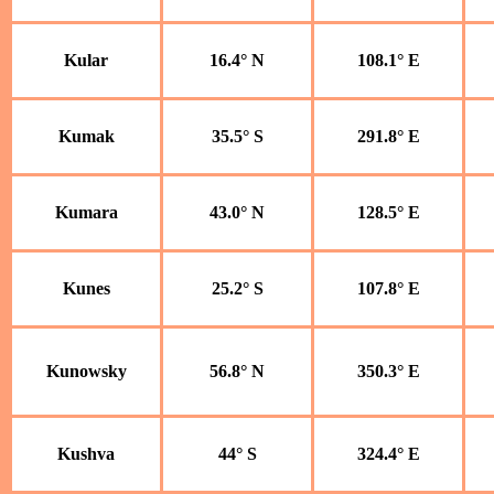
Kular
16.4° N
108.1° E
Kumak
35.5° S
291.8° E
Kumara
43.0° N
128.5° E
Kunes
25.2° S
107.8° E
Kunowsky
56.8° N
350.3° E
Kushva
44° S
324.4° E