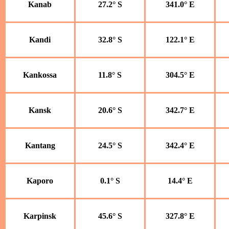
Kanab
27.2° S
341.0° E
Kandi
32.8° S
122.1° E
Kankossa
11.8° S
304.5° E
Kansk
20.6° S
342.7° E
Kantang
24.5° S
342.4° E
Kaporo
0.1° S
14.4° E
Karpinsk
45.6° S
327.8° E