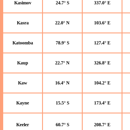
Kasimov
24.7° S
337.0° E
Kasra
22.0° N
103.6° E
Katoomba
78.9° S
127.4° E
Kaup
22.7° N
326.8° E
Kaw
16.4° N
104.2° E
Kayne
15.5° S
173.4° E
Keeler
60.7° S
208.7° E