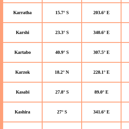
Karratha
15.7° S
203.6° E
Karshi
23.3° S
340.6° E
Kartabo
40.9° S
307.5° E
Karzok
18.2° N
228.1° E
Kasabi
27.8° S
89.0° E
Kashira
27° S
341.6° E