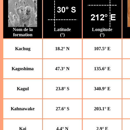
Nom de la
Latitude
Longitude
formation
(°)
(°)
Kachug
18.2° N
107.5° E
Kagoshima
47.3° N
135.6° E
Kagul
23.8° S
340.9° E
Kahnawake
27.6° S
203.1° E
Kai
4.4° N
2.9° E