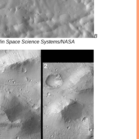
B
lin Space Science Systems/NASA