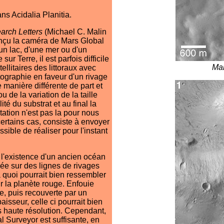
s Acidalia Planitia.
arch Letters
(Michael C. Malin
conçu la caméra de Mars Global
n lac, d'une mer ou d'un
r Terre, il est parfois difficile
Ma
llitaires des littoraux avec
tographie en faveur d'un rivage
 manière différente de part et
u de la variation de la taille
ité du substrat et au final la
ation n'est pas la pour nous
ertains cas, consiste à envoyer
ible de réaliser pour l'instant
 l'existence d'un ancien océan
sée sur des lignes de rivages
 à quoi pourrait bien ressembler
r la planète rouge. Enfouie
, puis recouverte par un
isseur, celle ci pourrait bien
 haute résolution. Cependant,
al Surveyor est suffisante, en