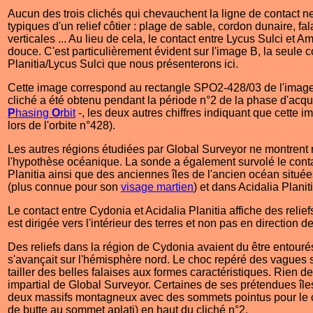
Aucun des trois clichés qui chevauchent la ligne de contact n
typiques d'un relief côtier : plage de sable, cordon dunaire, fa
verticales ... Au lieu de cela, le contact entre Lycus Sulci et A
douce. C'est particulièrement évident sur l'image B, la seule
Planitia/Lycus Sulci que nous présenterons ici.
Cette image correspond au rectangle SPO2-428/03 de l'image 
cliché a été obtenu pendant la période n°2 de la phase d'acqu
P
hasing
O
rbit
-, les deux autres chiffres indiquant que cette i
lors de l'orbite n°428).
Les autres régions étudiées par Global Surveyor ne montrent 
l'hypothèse océanique. La sonde a également survolé le cont
Planitia ainsi que des anciennes îles de l'ancien océan situé
(plus connue pour son
visage martien
) et dans Acidalia Planiti
Le contact entre Cydonia et Acidalia Planitia affiche des relie
est dirigée vers l'intérieur des terres et non pas en direction d
Des reliefs dans la région de Cydonia avaient du être entourés
s'avançait sur l'hémisphère nord. Le choc repéré des vagues su
tailler des belles falaises aux formes caractéristiques. Rien de
impartial de Global Surveyor. Certaines de ses prétendues îles
deux massifs montagneux avec des sommets pointus pour le c
de butte au sommet aplati) en haut du cliché n°2.