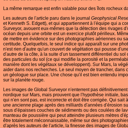
La même remarque est enfin valable pour des îlots rocheux dan
Les auteurs de l'article paru dans le journal
Geophysical Rese
et Kenneth S. Edgett), et qui appartiennent à l'équipe qui a 
Surveyor, avouent eux-mêmes que la détection des rivages d'u
océan depuis une orbite est un exercice plutôt périlleux. Même su
de mettre en évidence sur des photographies aériennes ou sate
certitude. Quelquefois, le seul indice qui apparaît sur une pho
n'est rien d'autre qu'un couvert de végétation qui pousse d'une
d'autre de la côte, à la suite d'un tassement différentiel du sol o
des particules du sol (ce qui modifie la porosité et la perméabil
manière dont les végétaux se développent). Sur Mars, la végét
aider dans nos recherches. Le seul moyen de trancher, dans c
un géologue sur place. Une chose qu'il est bien entendu imposs
sur la planète rouge.
Les images de Global Surveyor n'enterrent pas définitivement
nordique sur Mars, mais prouvent que l'hypothèse initiale, ba
qui n'en sont pas, est incorrecte et doit être corrigée. Qui sait
une ancienne plage après des milliards d'années d'érosion su
sous d'épaisses couches de sédiments ou des coulées de lave
manteau de poussière qui peut atteindre plusieurs mètres d'épa
être totalement méconnaissable, même sur des photographies
d'après les auteurs de l'article, la finesse des images de Glob