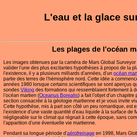
L'eau et la glace su
Les plages de l'océan m
Les images obtenues par la caméra de Mars Global Surveyor on
valider l'une des plus excitantes hypothèses à propos de la pl
l'existence, il y a plusieurs milliards d'années, d'un
océan mar
partie des terres de l'hémisphère nord. Cette idée a commenc
années 1980 lorsque certains scientifiques se sont aperçus qu'i
sondes
Viking
des formations qui ressemblaient fortement à de
l'océan martien (
Oceanus Borealis
) a fait l'objet d'un chapitr
section consacrée à la géologie martienne et je vous invite viv
Cette hypothèse, mis à part son côté un peu romantique, est 
l'existence d'une vaste quantité d'eau liquide à la surface de
négligeable sur le climat qui régnait à cette époque, sans com
l'apparition d'une éventuelle vie martienne.
Pendant sa longue période d'
aérofreinage
en 1998, Mars Glob