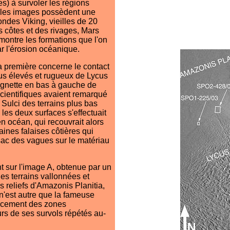
es) à survoler les régions
elles images possèdent une
ondes Viking, vieilles de 20
s côtes et des rivages, Mars
ontre les formations que l'on
ar l'érosion océanique.
a première concerne le contact
lus élevés et rugueux de Lycus
vignette en bas à gauche de
 scientifiques avaient remarqué
Sulci des terrains plus bas
 les deux surfaces s'effectuait
ien océan, qui recouvrait alors
aines falaises côtières qui
ssac des vagues sur le matériau
t sur l'image A, obtenue par un
les terrains vallonnées et
s reliefs d'Amazonis Planitia,
n'est autre que la fameuse
placement des zones
rs de ses survols répétés au-