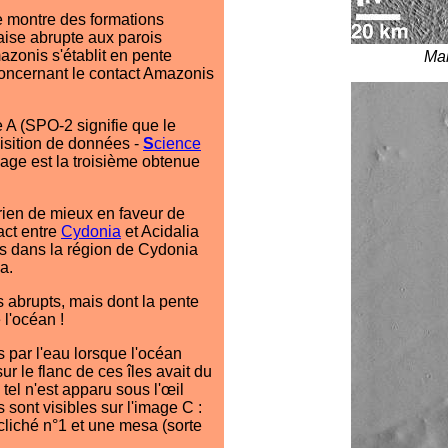
e montre des formations
laise abrupte aux parois
mazonis s'établit en pente
Ma
 concernant le contact Amazonis
A (SPO-2 signifie que le
isition de données -
S
cience
mage est la troisième obtenue
rien de mieux en faveur de
act entre
Cydonia
et Acidalia
es dans la région de Cydonia
a.
fs abrupts, mais dont la pente
e l'océan !
 par l'eau lorsque l'océan
r le flanc de ces îles avait du
 tel n'est apparu sous l'œil
 sont visibles sur l'image C :
liché n°1 et une mesa (sorte