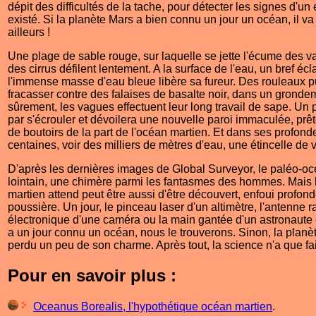
dépit des difficultés de la tache, pour détecter les signes d'un 
existé. Si la planète Mars a bien connu un jour un océan, il va
ailleurs !
Une plage de sable rouge, sur laquelle se jette l'écume des v
des cirrus défilent lentement. A la surface de l'eau, un bref écl
l'immense masse d'eau bleue libère sa fureur. Des rouleaux p
fracasser contre des falaises de basalte noir, dans un grondem
sûrement, les vagues effectuent leur long travail de sape. Un p
par s'écrouler et dévoilera une nouvelle paroi immaculée, pr
de boutoirs de la part de l'océan martien. Et dans ses profond
centaines, voir des milliers de mètres d'eau, une étincelle de vi
D'après les dernières images de Global Surveyor, le paléo-océ
lointain, une chimère parmi les fantasmes des hommes. Mais le 
martien attend peut être aussi d'être découvert, enfoui profo
poussière. Un jour, le pinceau laser d'un altimètre, l'antenne ra
électronique d'une caméra ou la main gantée d'un astronaute 
a un jour connu un océan, nous le trouverons. Sinon, la plan
perdu un peu de son charme. Après tout, la science n'a que f
Pour en savoir plus :
Oceanus Borealis, l'hypothétique océan martien
.