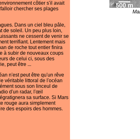
environnement côtier s'il avait
 falloir chercher ses plages
Ma
agues. Dans un ciel bleu pâle,
at de soleil. Un peu plus loin,
uissants ne cessent de venir se
ent terrifiant. Lentement mais
an de roche tout entier finira
ête à subir de nouveaux coups
eurs de celui ci, sous des
e, peut être ...
an n'est peut être qu'un rêve
véritable littoral de l'océan
ndément sous son linceul de
dio d'un radar, l'œil
égratignera sa surface. Si Mars
ète rouge aura simplement
aire des espoirs des hommes.