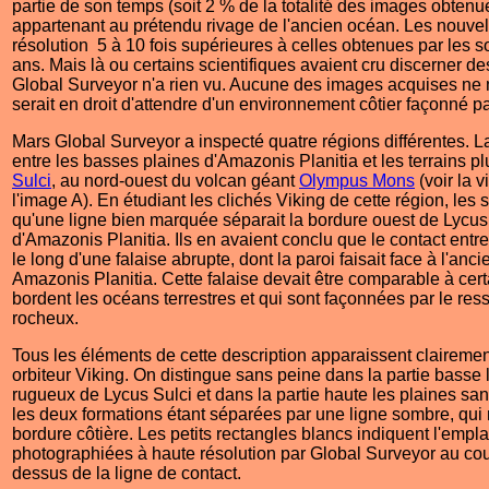
partie de son temps (soit 2 % de la totalité des images obtenu
appartenant au prétendu rivage de l'ancien océan. Les nouv
résolution 5 à 10 fois supérieures à celles obtenues par les s
ans. Mais là ou certains scientifiques avaient cru discerner de
Global Surveyor n'a rien vu. Aucune des images acquises ne m
serait en droit d'attendre d'un environnement côtier façonné p
Mars Global Surveyor a inspecté quatre régions différentes. L
entre les basses plaines d'Amazonis Planitia et les terrains p
Sulci
, au nord-ouest du volcan géant
Olympus Mons
(voir la 
l'image A). En étudiant les clichés Viking de cette région, les
qu'une ligne bien marquée séparait la bordure ouest de Lycus 
d'Amazonis Planitia. Ils en avaient conclu que le contact entre
le long d'une falaise abrupte, dont la paroi faisait face à l'anc
Amazonis Planitia. Cette falaise devait être comparable à cert
bordent les océans terrestres et qui sont façonnées par le re
rocheux.
Tous les éléments de cette description apparaissent clairemen
orbiteur Viking. On distingue sans peine dans la partie basse 
rugueux de Lycus Sulci et dans la partie haute les plaines san
les deux formations étant séparées par une ligne sombre, qui 
bordure côtière. Les petits rectangles blancs indiquent l'em
photographiées à haute résolution par Global Surveyor au cou
dessus de la ligne de contact.