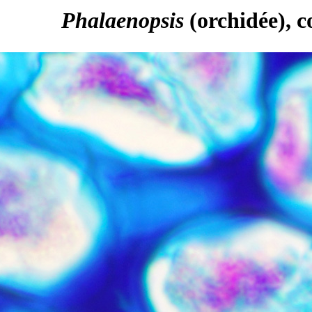
Phalaenopsis
(orchidée), c