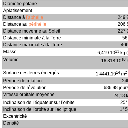
Diamètre polaire
Aplatissement
Distance à
l'aphélie
249,
Distance au
périhélie
206,
Distance moyenne au Soleil
227,
Distance minimale à la Terre
56
Distance maximale à la Terre
400
Masse
23
6,419.10
kg (
Volume
10
16,318.10
Surface des terres émergés
14
2
1,4441.10
m
Période de rotation
24
Période de révolution
686,98 jours
Vitesse orbitale moyenne
24,13 
Inclinaison de l'équateur sur l'orbite
25° 
Inclinaison de l'orbite sur l'écliptique
1° 5
Excentricité
Densité