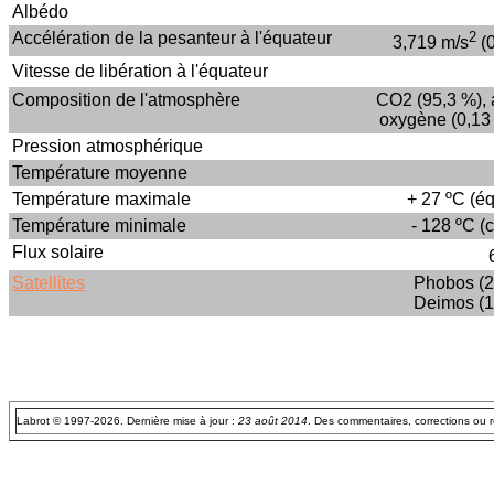
Albédo
Accélération de la pesanteur à l'équateur
2
3,719 m/s
(
Vitesse de libération à l'équateur
Composition de l'atmosphère
CO2 (95,3 %), 
oxygène (0,13 
Pression atmosphérique
Température moyenne
Température maximale
+ 27 ºC (éq
Température minimale
- 128 ºC (c
Flux solaire
Satellites
Phobos (2
Deimos (1
Labrot © 1997-2026. Dernière mise à jour :
23 août 2014
. Des commentaires, corrections ou 