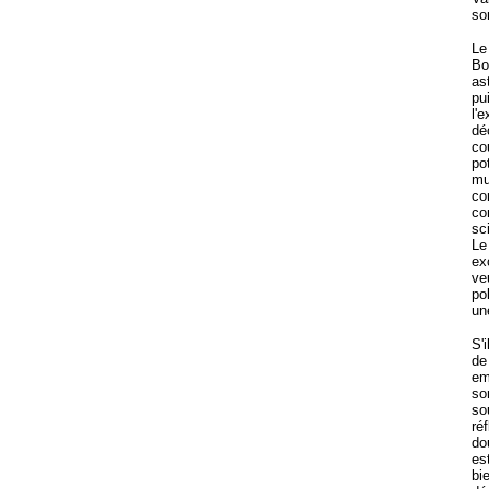
so
Le
Bo
as
pu
l'
dé
co
po
mu
co
co
sc
Le
ex
ve
po
un
S'
de
em
so
so
ré
do
es
bi