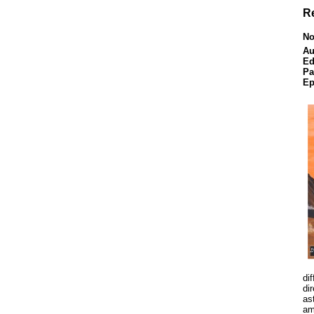
R
No
Au
Ed
Pa
Ep
di
di
as
am