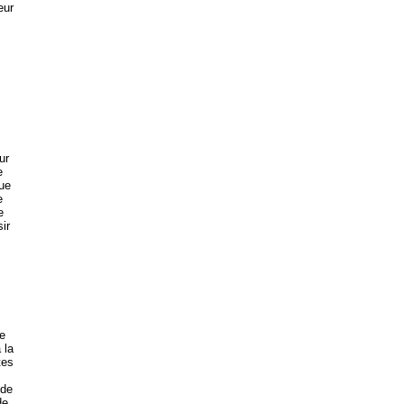
eur
ur
e
que
e
e
ir
ue
 la
tes
 de
de