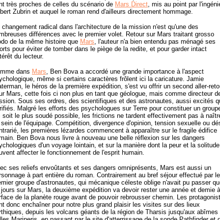
nt très proches de celles du scénario de
Mars Direct
, mis au point par l'ingéni
bert Zubrin et auquel le roman rend d'ailleurs directement hommage.
 changement radical dans l'architecture de la mission n'est qu'une des
mbreuses différences avec le premier volet. Retour sur Mars traitant grosso
do de la même histoire que
Mars
, l'auteur n'a bien entendu pas ménagé ses
forts pour éviter de tomber dans le piège de la redite, et pour garder intact
ntérêt du lecteur.
omme dans
Mars
, Ben Bova a accordé une grande importance à l'aspect
ychologique, même si certains caractères frôlent ici la caricature. Jamie
terman, le héros de la première expédition, s'est vu offrir un second aller-reto
ur Mars, cette fois ci non plus en tant que géologue, mais comme directeur d
ssion. Sous ses ordres, des scientifiques et des astronautes, aussi excités 
rrifiés. Malgré les efforts des psychologues sur Terre pour constituer un group
i soit le plus soudé possible, les frictions ne tardent effectivement pas à naîtr
 sein de l'équipage. Compétition, divergence d'opinion, tension sexuelle ou dés
ntrarié, les premières lézardes commencent à apparaître sur le fragile édifice
main. Ben Bova nous livre à nouveau une belle réflexion sur les dangers
ychologiques d'un voyage lointain, et sur la manière dont la peur et la solitude
uvent affecter le fonctionnement de l'esprit humain.
ec ses reliefs envoûtants et ses dangers omniprésents, Mars est aussi un
rsonnage à part entière du roman. Contrairement au bref séjour effectué par le
emier groupe d'astronautes, qui mécanique céleste oblige n'avait pu passer q
 jours sur Mars, la deuxième expédition va devoir rester une année et demie à
rface de la planète rouge avant de pouvoir rebrousser chemin. Les protagonis
nt donc enchaîner pour notre plus grand plaisir les visites sur des lieux
thiques, depuis les volcans géants de la région de Tharsis jusqu'aux abîmes
lles Marineris, en passant par le site d'atterrissage de la sonde Pathfinder et 