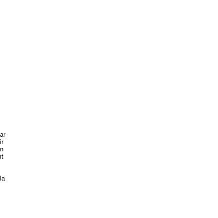
,
ar
ir
an
it
la