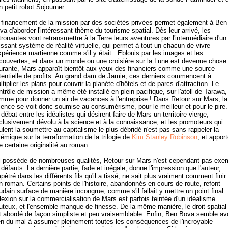
n petit robot Sojourner.
 financement de la mission par des sociétés privées permet également à Ben
va d'aborder l'intéressant thème du tourisme spatial. Dès leur arrivé, les
tronautes vont retransmettre à la Terre leurs aventures par l'intermédiaire d'un
issant système de réalité virtuelle, qui permet à tout un chacun de vivre
expérience martienne comme s'il y était. Eblouis par les images et les
couvertes, et dans un monde ou une croisière sur la Lune est devenue chose
urante, Mars apparaît bientôt aux yeux des financiers comme une source
tentielle de profits. Au grand dam de Jamie, ces derniers commencent à
ltiplier les plans pour couvrir la planète d'hôtels et de parcs d'attraction. Le
ntrôle de mission a même été installé en plein pacifique, sur l'atoll de Tarawa,
mme pour donner un air de vacances à l'entreprise ! Dans Retour sur Mars, la
ience se voit donc soumise au consumérisme, pour le meilleur et pour le pire.
 débat entre les idéalistes qui désirent faire de Mars un territoire vierge,
clusivement dévolu à la science et à la connaissance, et les promoteurs qui
ulent la soumettre au capitalisme le plus débridé n'est pas sans rappeler la
lémique sur la terraformation de la trilogie de
Kim Stanley Robinson
, et appor
e certaine originalité au roman.
il possède de nombreuses qualités, Retour sur Mars n'est cependant pas exe
 défauts. La dernière partie, fade et inégale, donne l'impression que l'auteur,
pêtré dans les différents fils qu'il a tissé, ne sait plus vraiment comment finir
n roman. Certains points de l'histoire, abandonnés en cours de route, refont
udain surface de manière incongrue, comme s'il fallait y mettre un point final.
flexion sur la commercialisation de Mars est parfois teintée d'un idéalisme
uteux, et l'ensemble manque de finesse. De la même manière, le droit spatial
t abordé de façon simpliste et peu vraisemblable. Enfin, Ben Bova semble av
en du mal à assumer pleinement toutes les conséquences de l'incroyable