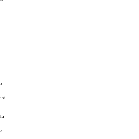
te
mpt
 La
oir