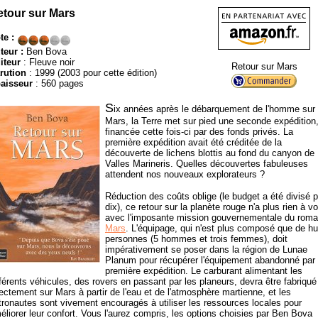
etour sur Mars
te :
teur :
Ben Bova
iteur
: Fleuve noir
Retour sur Mars
rution
: 1999 (2003 pour cette édition)
aisseur
: 560 pages
S
ix années après le débarquement de l'homme sur
Mars, la Terre met sur pied une seconde expédition
financée cette fois-ci par des fonds privés. La
première expédition avait été créditée de la
découverte de lichens blottis au fond du canyon de
Valles Marineris. Quelles découvertes fabuleuses
attendent nos nouveaux explorateurs ?
Réduction des coûts oblige (le budget a été divisé p
dix), ce retour sur la planète rouge n'a plus rien à vo
avec l'imposante mission gouvernementale du rom
Mars
. L'équipage, qui n'est plus composé que de hu
personnes (5 hommes et trois femmes), doit
impérativement se poser dans la région de Lunae
Planum pour récupérer l'équipement abandonné par 
première expédition. Le carburant alimentant les
fférents véhicules, des rovers en passant par les planeurs, devra être fabriqué
rectement sur Mars à partir de l'eau et de l'atmosphère martienne, et les
tronautes sont vivement encouragés à utiliser les ressources locales pour
éliorer leur confort. Vous l'aurez compris, les options choisies par Ben Bova