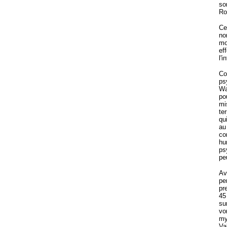
so
Ro
Ce
no
mo
ef
l'i
C
ps
Wa
po
mi
te
qu
au
co
hu
ps
pe
Av
pe
pr
45
su
vo
my
Va