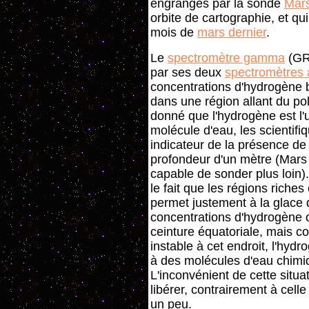
engrangés par la sonde
Mar
orbite de cartographie, et qu
mois de
mars dernier
.
Le
spectromètre gamma
(GR
par ses deux
spectromètres 
concentrations d'hydrogène b
dans une région allant du pol
donné que l'hydrogène est l'
molécule d'eau, les scientifi
indicateur de la présence d
profondeur d'un mètre (Mars
capable de sonder plus loin
le fait que les régions riche
permet justement à la glace d
concentrations d'hydrogène 
ceinture équatoriale, mais 
instable à cet endroit, l'hy
à des molécules d'eau chimi
L'inconvénient de cette situati
libérer, contrairement à celle 
un peu.