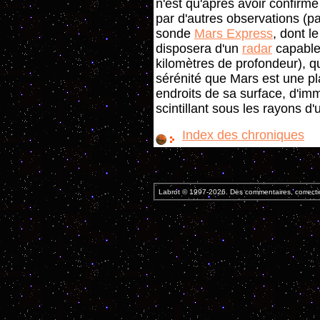
n'est qu'après avoir confirmé
par d'autres observations (p
sonde
Mars Express
, dont l
disposera d'un
radar
capable 
kilomètres de profondeur), 
sérénité que Mars est une pl
endroits de sa surface, d'im
scintillant sous les rayons d'u
Index des chroniques
Labrot © 1997-2026. Des commentaires, correcti