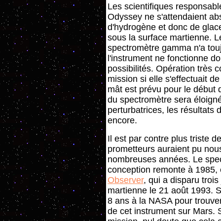
Les scientifiques responsab
Odyssey ne s'attendaient ab
d'hydrogène et donc de glac
sous la surface martienne. L
spectromètre gamma n'a touj
l'instrument ne fonctionne 
possibilités. Opération très c
mission si elle s'effectuait d
mât est prévu pour le début 
du spectromètre sera éloigné
perturbatrices, les résultats
encore.
Il est par contre plus triste 
prometteurs auraient pu nous
nombreuses années. Le spe
conception remonte à 1985, 
Observer
, qui a disparu troi
martienne le 21 août 1993. Su
8 ans
à
la NASA pour trouver
de cet instrument sur Mars. 