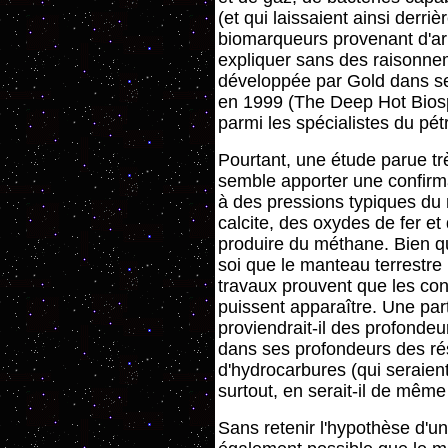
(et qui laissaient ainsi derri
biomarqueurs provenant d'arbr
expliquer sans des raisonne
développée par Gold dans ses
en 1999 (The Deep Hot Biosp
parmi les spécialistes du pét
Pourtant, une étude parue t
semble apporter une confirm
à des pressions typiques du
calcite, des oxydes de fer et 
produire du méthane. Bien q
soi que le manteau terrestre
travaux prouvent que les con
puissent apparaître. Une par
proviendrait-il des profondeu
dans ses profondeurs des ré
d'hydrocarbures (qui seraien
surtout, en serait-il de mêm
Sans retenir l'hypothèse d'un