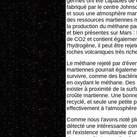
germes ont été capables de c
fabriqué par le centre John
et sous une atmosphère marti
des ressources martiennes m
la production du méthane pa
et bien présentes sur Mars :
de CO2 et contient égaleme
l'hydrogène, il peut être rej
roches volcaniques très rich
Le méthane rejeté par d'éve
martiennes pourrait égaleme
survivre, comme des bactéri
en oxydant le méthane. Des 
exister à proximité de la sur
croûte martienne. Une bonne
recyclé, et seule une petite
effectivement à l'atmosphère 
Comme nous l'avons noté plu
détecté une intéressante cor
et l'existence simultanée d'u