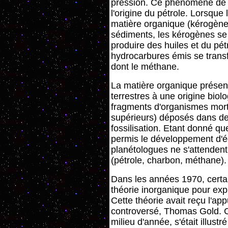
pression. Ce phénomène de 
l'origine du pétrole. Lorsque
matière organique (kérogènes
sédiments, les kérogènes se
produire des huiles et du pét
hydrocarbures émis se transf
dont le méthane.
La matière organique présen
terrestres à une origine biolo
fragments d'organismes mort
supérieurs) déposés dans d
fossilisation. Etant donné q
permis le développement d'
planétologues ne s'attendent
(pétrole, charbon, méthane).
Dans les années 1970, certai
théorie inorganique pour expl
Cette théorie avait reçu l'ap
controversé, Thomas Gold. Ce
milieu d'année, s'était illus