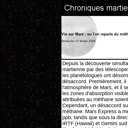
Vie sur Mars : ou l'on reparle du mét
Dimanche 27 février 2005
Depuis la découverte simul
martienne par des télescopes
les planétologues ont désor
désaccord. Premièrement, il
l'atmosphère de Mars, et il 
les zones d'absorption visibl
attribuées au méthane soien
Cependant, un désaccord sub
méthane. Mars Express a me
ppb, tandis que sous la dir
IRTF (Hawaii) et Gemini sud (