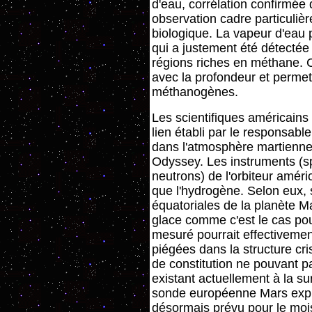
d'eau, corrélation confirmée 
observation cadre particuliè
biologique. La vapeur d'eau p
qui a justement été détecté
régions riches en méthane. C
avec la profondeur et permett
méthanogènes.
Les scientifiques américains
lien établi par le responsab
dans l'atmosphère martienne 
Odyssey. Les instruments (
neutrons) de l'orbiteur améri
que l'hydrogène. Selon eux, 
équatoriales de la planète 
glace comme c'est le cas pou
mesuré pourrait effectivemen
piégées dans la structure cri
de constitution ne pouvant pa
existant actuellement à la s
sonde européenne Mars expre
désormais prévu pour le moi