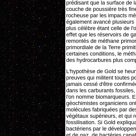
prédisant que la surface de l
couche de poussière très fin
rocheuse par les impacts mé
également avancé plusieurs a
plus célèbre étant celle de l'
effet que les réservoirs de g
remontés de méthane primord
primordiale de la Terre primi
certaines conditions, le mét
des hydrocarbures plus compl
L'hypothèse de Gold se heur
preuves qui militent toutes po
jamais cessé d'être confirmé
dans les carburants fossiles,
l'on nomme biomarqueurs. En 
géochimistes organiciens on
molécules fabriquées par de
végétaux supérieurs, et qui 
fossilisation. Si Gold expliq
bactériens par le développem
et de gaz, de bactéries capa