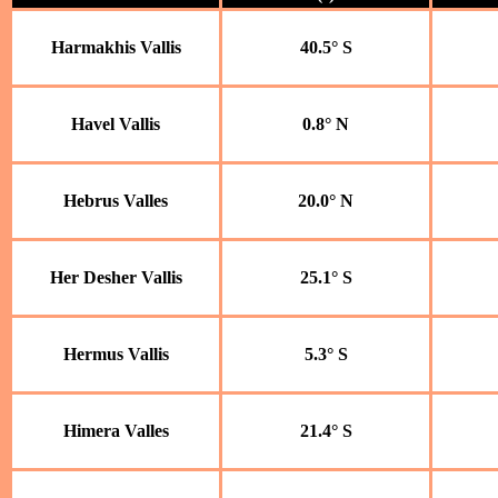
Harmakhis Vallis
40.5° S
Havel Vallis
0.8° N
Hebrus Valles
20.0° N
Her Desher Vallis
25.1° S
Hermus Vallis
5.3° S
Himera Valles
21.4° S