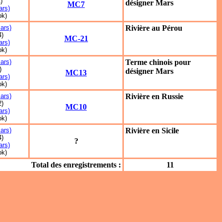
)
désigner Mars
MC7
rs)
ok)
ars)
Rivière au Pérou
4)
MC-21
rs)
ok)
ars)
Terme chinois pour
)
désigner Mars
MC13
rs)
ok)
ars)
Rivière en Russie
2)
MC10
rs)
ok)
ars)
Rivière en Sicile
4)
?
rs)
ok)
Total des enregistrements :
11