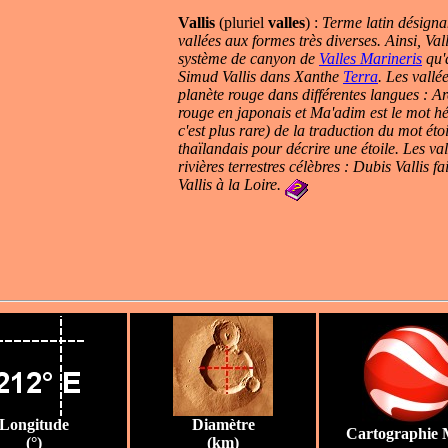
Vallis
(pluriel
valles
) :
Terme latin désignan
vallées aux formes très diverses. Ainsi, Val
système de canyon de
Valles Marineris
qu'
Simud Vallis dans Xanthe
Terra
. Les vallé
planète rouge dans différentes langues : Ar
rouge en japonais et Ma'adim est le mot hé
c'est plus rare) de la traduction du mot éto
thaïlandais pour décrire une étoile.
Les val
rivières terrestres célèbres : Dubis Vallis 
Vallis à la Loire.
Longitude
Diamètre
Cartographie 
(°)
(km)