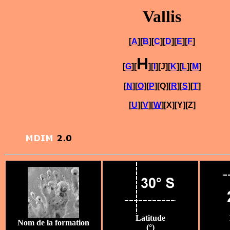
Vallis
[
A
][
B
][
C
][
D
][
E
][
F
]
H
[
G
][
][
I
][J][
K
][
L
][
M
]
[
N
][
O
][
P
][Q][
R
][
S
][
T
]
[
U
][
V
][
W
][X][Y][Z]
Latitude
Nom de la formation
(°)