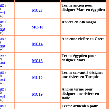
ars)
Terme ancien pour
)
désigner Mars en égyptien
MC28
rs)
ok)
ars)
Rivière en Allemagne
2)
MC-10
rs)
ok)
ars)
Ancienne rivière en Grèce
)
MC14
rs)
ok)
ars)
Terme égyptien pour
2)
désigner Mars
MC18
rs)
ok)
ars)
Terme servant à désigner
4)
une rivière en Turquie
MC16
rs)
ok)
ars)
Ancien terme pour
2)
désigner une rivière en
MC19
rs)
Italie
ok)
ars)
Terme arménien pour