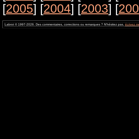
[
2005
] [
2004
] [
2003
] [
200
Labrot © 1997-2026. Des commentaires, corrections ou remarques ? N'hésitez pas,
écrivez m