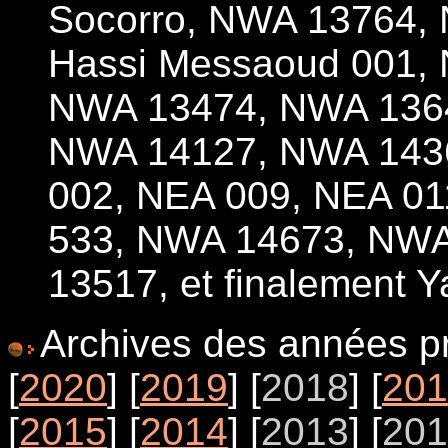
Socorro, NWA 13764,
Hassi Messaoud 001,
NWA 13474, NWA 136
NWA 14127, NWA 1436
002, NEA 009, NEA 01
533, NWA 14673, NWA
13517, et finalement 
Archives des années pr
[
2020
] [
2019
] [
2018
] [
201
[
2015
] [
2014
] [
2013
] [
201