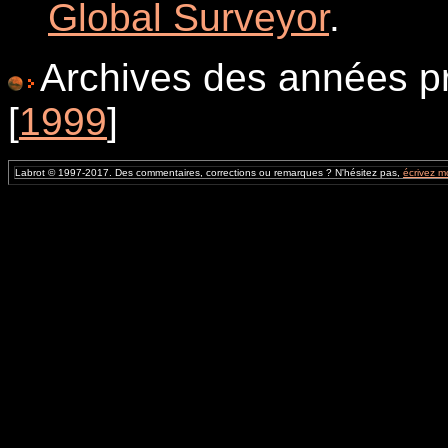
Global Surveyor
.
Archives des années pr
[
1999
]
Labrot © 1997-2017. Des commentaires, corrections ou remarques ? N'hésitez pas,
écrivez m