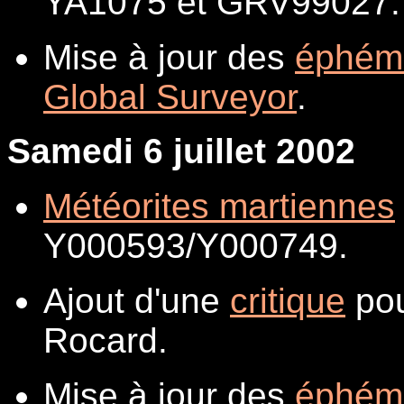
YA1075 et GRV99027.
Mise à jour des
éphém
Global Surveyor
.
Samedi 6 juillet 2002
Météorites martiennes
Y000593/Y000749.
Ajout d'une
critique
pou
Rocard.
Mise à jour des
éphém